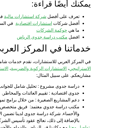
يمكنك أيضًا قراءة:
تعرف على أفضل
شركة استشارات مالية
في
أفضل شركات
استشارات اقتصادية
في السع
ما هي
حوكمة الشركات
افضل
مكتب دراسة جدوى الرياض
خدماتنا في
المركز العرب
في
المركز العربي للاستشارات
، نقدم خدمات شام
الاستراتيجي
،
الاستشارات الزكوية والضريبية
،
الاست
مشاريعكم. على سبيل المثال:
دراسة جدوى مشروع
: تحليل شامل للجوانب ا
جدوى اقتصادية
: تقييم العائدات والمخاطر.
دعم المشاريع الصغيرة
: من خلال برامج تم
مكتب دراسة جدوي معتمد:
فريق متخصص في 
والأحساء.
شركة دراسة جدوى
لدينا تضمن ا
بالإضافة إلى ذلك، نعالج
عقود تأسيس الشرك
تواصل معنا
مع مكاتبنا في الرياض والدمام والأح