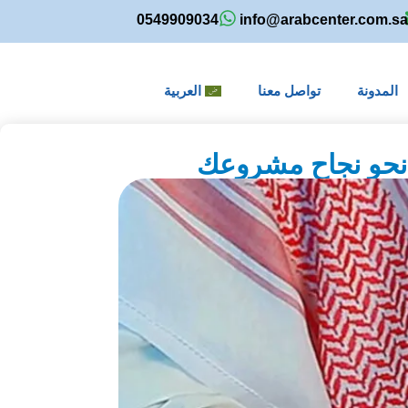
0549909034
info@arabcenter.com.s
المدونة
تواصل معنا
العربية
 نحو نجاح مشروعك