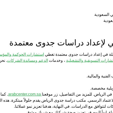
 السعودية
ودية
ي
لإعداد
دراسات جدوى معتمدة
لة في إعداد
دراسات جدوى معتمدة
تغطي
استشارات الحوكمة والمؤس
شارات التسويقية والتشغيلية
، وخدمات
الدعم ومساندة الشركات
. نح
لفنية والمالية.
ويلية مخصصة.
الرياض. للمزيد من التفاصيل، زر موقعنا
arabcenter.com.sa
. كما
لاعتماد الرسمي.
مكتب دراسة جدوى الرياض
يقدم حلولاً مبتكرة. هذه 
ات
لتتوافق مع الدراسات. في النهاية، هدفنا تعزيز نمو عملائنا.
ساء. ابدأ اليوم في تعزيز صحة شركتك مع شريك موثوق.