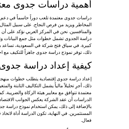
أهمية
دراسات جدوى معت
دراسات جدوى معتمدة
تلعب دوراً حاسماً في
دعم 
المخاطر ويزيد من فرص النجاح. على سبيل المثال
والمنافسين. نحن في
المركز العربي
نؤكد على أن
د
دراسة الجدوى
تشمل خطوات مثل جمع البيانات وتحلي
كبيرة. في سياق
فتح شركة في السعودية
، تساعد 
ذلك، توفر
نموذج دراسة جدوى
جاهزاً للتكيف مع اح
كيفية إعداد
دراسة جدوى 
إعداد
دراسة جدوى إقتصادية
يتطلب خطوات منهجية ل
ذلك، أجرِ تحليلاً مالياً يشمل التكاليف الثابتة والم
معتمدة
تتوافق مع معايير هيئة الزكاة والضريبة. ك
الدراسات أن
عقد الشركة
يعكس الجوانب الاقتصاد
بالإضافة إلى ذلك، يمكن استخدام
نموذج دراسة جد
المستثمرين. في النهاية، تكون الدراسة أداة لاتخاذ
فعال.