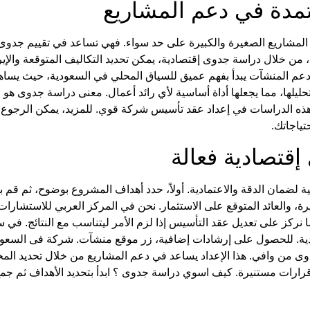
مدة
في
دعم المشاريع
المشاريع الصغيرة
والكبيرة على حد سواء. فهي تساعد في تقييم جدوى 
، من خلال
دراسة جدوى إقتصادية
، يمكن تحديد التكاليف المتوقعة والإي
عم المنشآت
يبدأ بفهم عميق للسياق المحلي في السعودية، حيث يسا
لها، مما يجعلها أداة أساسية لأي رائد أعمال.
معنى دراسة جدوى
هو ا
هذه الدراسات في إعداد
عقد تأسيس شركة
قوي. للمزيد، يمكن الرجوع إ
تياجاتك.
إقتصادية
فعالة
ضمان الدقة والاعتمادية. أولاً، حدد أهداف المشروع بوضوح، ثم قم ب
تغيرة، والعائد المتوقع على الاستثمار. نحن في
المركز العربي للاستشارات
ما نركز على
تعديل عقد التأسيس
إذا لزم الأمر ليتناسب مع النتائج. في 
ية. للحصول على إرشادات إضافية، زر موقع منشآت.
شركة فى السعود
وى
من وافي. هذا الإعداد يساعد في دعم المشاريع من خلال تحديد المخاط
 قرارات مستنيرة.
كيف اسوي دراسة جدوى
؟ ابدأ بتحديد الأهداف ثم جم