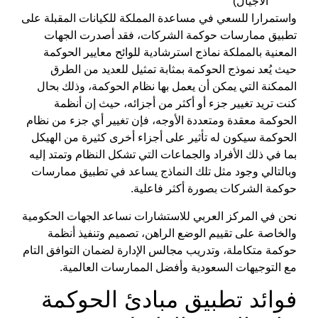
الأجيال)
واستمرارا للسعي في مساعدة المملكة للكيانات المقبلة على
تطبيق ممارسات حوكمة الشركات، فقد أصدرت الجهات
المعنية بالمملكة نماذج استرشادية للوائح
معايير الحوكمة
حيث يُعد نموذج
الحوكمة
بمثابة تمثيل للعديد من الطرق
الممكنة التي يمكن أن يعمل بها نظام الحوكمة، وذلك بحال
كنت تريد تغيير جزء أو أكثر من أجزائه، حيث إن أنظمة
الحوكمة معقدة ومتعددة الأوجه، فإن تغيير أي جزء من نظام
الحوكمة سيكون له تأثير على أجزاء أخرى كثيرة من الهيكل
بما في ذلك الأفراد والجماعات التي تشكل النظام وتمتد إليه
وبالتالي وجود مثل تلك النماذج يساعد في تطبيق ممارسات
حوكمة الشركات بصورة أكثر فاعلية.
نحن في
المركز العربي للاستشارات
نساعد الجهات الحكومية
والخاصة على تقييم الوضع الراهن، تصميم وتنفيذ أنظمة
حوكمة متكاملة، وتدريب مجالس الإدارة لضمان التوافق التام
مع التوجيهات السعودية وأفضل الممارسات العالمية.
فوائد
تطبيق مبادئ الحوكمة