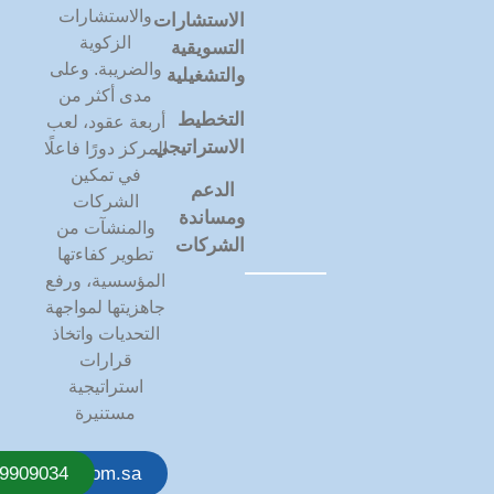
والاستشارات
ا
لاستشارات
الزكوية
التسويقية
والضريبة. وعلى
والتشغيلية
مدى أكثر من
التخطيط
أربعة عقود، لعب
الاستراتيجي
المركز دورًا فاعلًا
في تمكين
الدعم
الشركات
ومساندة
والمنشآت من
الشركات
تطوير كفاءتها
المؤسسية، ورفع
جاهزيتها لمواجهة
التحديات واتخاذ
قرارات
استراتيجية
مستنيرة
rabcenter.com.sa
9909034