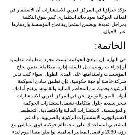
يؤكد خبراؤنا في
المركز العربي للاستشارات
أن الاستثمار في
اهداف الحوكمة
يعود بعائد استثماري كبير يفوق التكلفة
بمراحل عديدة، ويضمن استمرارية نجاح المؤسسة وازدهارها
عبر الأجيال.
الخاتمة:
في النهاية، إن
مبادئ الحوكمة
ليست مجرد متطلبات تنظيمية
أو إجراءات روتينية، بل فلسفة إدارية متكاملة تضمن نجاح
المؤسسات واستدامتها على المدى الطويل. سواء كنت تدير
شركة خاصة أو جهة حكومية، فإن تطبيق
مبادئ الحوكمة
الرشيدة
يحميك من المخاطر المالية والقانونة، ويفتح أمامك
أبواب النمو والتوسع. نحن في
المركز العربي للاستشارات
نفخر بتقديم حلول متكاملة تشمل استشارات الحوكمة
والمؤسسية، الاستشارات المالية والاقتصادية، التخطيط
الاستراتيجي، الاستشارات الزكوية والضريبية، والدعم
التشغيلي لمساعدتك على بناء نظام حوكمة قوي يتماشى مع
رؤية 2030 وأفضل المعايير العالمية. تواصلوا معنا اليوم لبدء