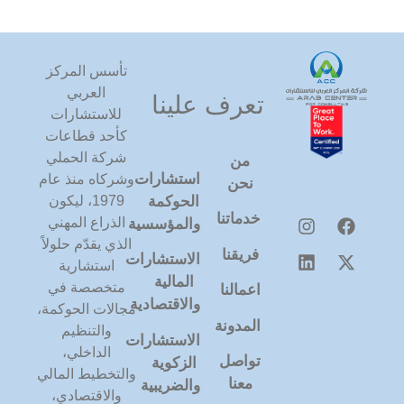
تأسس المركز
العربي
تعرف علينا
للاستشارات
كأحد قطاعات
شركة الحملي
من
استشارات
وشركاه منذ عام
نحن
1979، ليكون
الحوكمة
خدماتنا
الذراع المهني
والمؤسسية
الذي يقدّم حلولاً
فريقنا
الاستشارات
استشارية
المالية
متخصصة في
اعمالنا
والاقتصادية
مجالات الحوكمة،
المدونة
والتنظيم
الاستشارات
الداخلي،
تواصل
الزكوية
والتخطيط المالي
معنا
والضريبية
والاقتصادي،