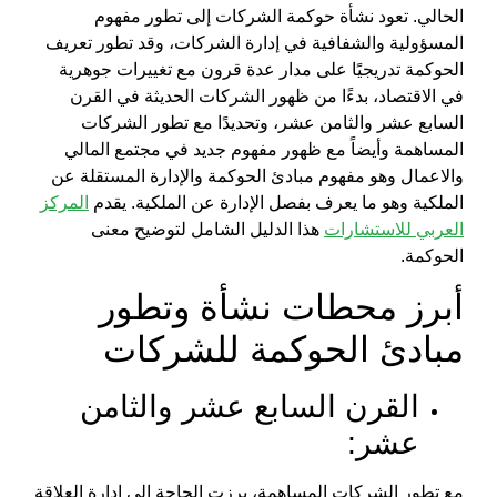
تواصل
الحالي. تعود نشأة حوكمة الشركات إلى تطور مفهوم
معنا
المسؤولية والشفافية في إدارة الشركات، وقد تطور
تعريف
العربية
الحوكمة
تدريجيًا على مدار عدة قرون مع تغييرات جوهرية
في الاقتصاد، بدءًا من ظهور الشركات الحديثة في القرن
السابع عشر والثامن عشر، وتحديدًا مع تطور الشركات
English
المساهمة وأيضاً مع ظهور مفهوم جديد في مجتمع المالي
والاعمال وهو مفهوم
مبادئ الحوكمة
والإدارة المستقلة عن
الملكية وهو ما يعرف بفصل الإدارة عن الملكية. يقدم
المركز
X
العربي للاستشارات
هذا الدليل الشامل لتوضيح
معنى
الحوكمة.
أبرز محطات نشأة وتطور
مبادئ الحوكمة
للشركات
القرن السابع عشر والثامن
عشر:
مع تطور الشركات المساهمة، برزت الحاجة إلى إدارة العلاقة