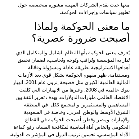
معها حيث تقدم الشركات المهنية مشورة متخصصة حول
تطوير سياسات وإجراءات الحوكمة.
ما
معنى الحوكمة
ولماذا
أصبحت ضرورة عصرية؟
يُعرف
معنى الحوكمة
بأنها النظام الشامل والمتكامل الذي
تُدار به المؤسسة وتُراقب وتُوجه وتُحاسب، لضمان تحقيق
أهدافها الاستراتيجية بطريقة عادلة ومسؤولة وفعّالة
ومستدامة. ظهر
مفهوم الحوكمة
بشكل قوي بعد الأزمات
المالية العالمية الكبرى مثل فضيحة إنرون عام 2001، انهيار
بنوك عالمية في 2008، وغيرها من الانهيارات التي كلفت
الاقتصاد العالمي مليارات الدولارات، بهدف تعزيز الثقة بين
المساهمين والمستثمرين والمجتمع ككل. في المنطقة
الشرق الأوسط والوطن العربي، وخاصة في السعودية
والإمارات ومصر وقطر، أصبحت
الحوكمة في القطاع
الحكومي
والخاص أداة أساسية لمكافحة الفساد، رفع كفاءة
الأداء المؤسسي، تحسين ترتيب الدول في المؤشرات الدولية،