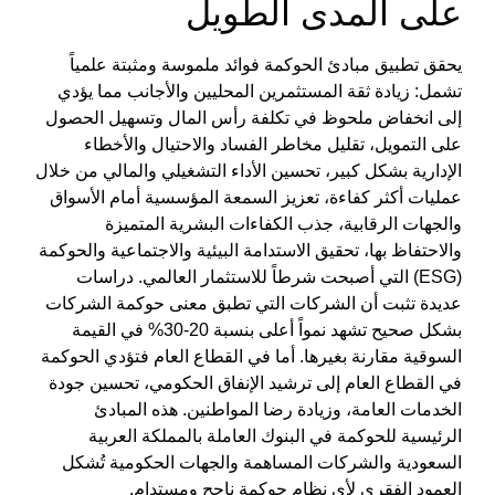
على المدى الطويل
يحقق تطبيق
مبادئ الحوكمة
فوائد ملموسة ومثبتة علمياً
تشمل: زيادة ثقة المستثمرين المحليين والأجانب مما يؤدي
إلى انخفاض ملحوظ في تكلفة رأس المال وتسهيل الحصول
على التمويل، تقليل مخاطر الفساد والاحتيال والأخطاء
الإدارية بشكل كبير، تحسين الأداء التشغيلي والمالي من خلال
عمليات أكثر كفاءة، تعزيز السمعة المؤسسية أمام الأسواق
والجهات الرقابية، جذب الكفاءات البشرية المتميزة
والاحتفاظ بها، تحقيق الاستدامة البيئية والاجتماعية والحوكمة
(ESG) التي أصبحت شرطاً للاستثمار العالمي. دراسات
عديدة تثبت أن الشركات التي تطبق
معنى حوكمة الشركات
بشكل صحيح تشهد نمواً أعلى بنسبة 20-30% في القيمة
السوقية مقارنة بغيرها. أما في القطاع العام فتؤدي
الحوكمة
في القطاع العام
إلى ترشيد الإنفاق الحكومي، تحسين جودة
الخدمات العامة، وزيادة رضا المواطنين. هذه
المبادئ
الرئيسية للحوكمة في البنوك العاملة بالمملكة العربية
السعودية
والشركات المساهمة والجهات الحكومية تُشكل
العمود الفقري لأي نظام حوكمة ناجح ومستدام.