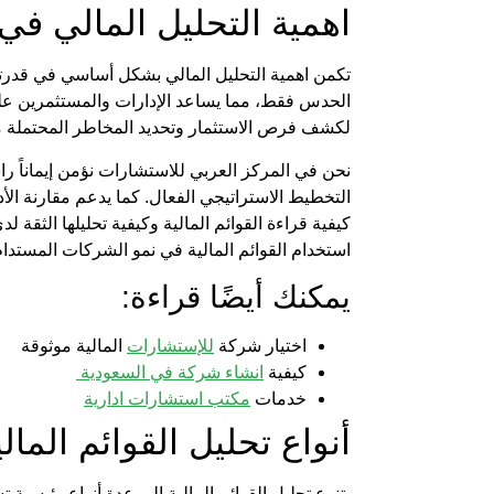
اهمية التحليل المالي
في ا
تكمن
اهمية التحليل المالي
بشكل أساسي في قدرته عل
الحدس فقط، مما يساعد الإدارات والمستثمرين على ت
لكشف فرص الاستثمار وتحديد المخاطر المحتملة مب
نحن في
المركز العربي للاستشارات
نؤمن إيماناً را
التخطيط الاستراتيجي الفعال. كما يدعم مقارنة الأ
كيفية قراءة القوائم المالية وكيفية تحليلها
الثقة لد
استخدام القوائم المالية في نمو الشركات المستدام 
يمكنك أيضًا قراءة:
اختيار شركة
للإستشارات
المالية موثوقة
كيفية
انشاء شركة في السعودية
خدمات
مكتب استشارات ادارية
أنواع
تحليل القوائم المالي
يتنوع
تحليل القوائم المالية
إلى عدة أنواع رئيسية تس