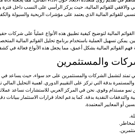
ي والافقي للقوائم المالية
، حيث يركز الرأسي على النسب داخل فترة واحد
نسبي للقوائم المالية
الذي يعتمد على مؤشرات الربحية والسيولة والكفا
لقوائم المالية
لتوضيح كيفية تطبيق هذه الأنواع عملياً على شركات حقي
ين. يمكن تسهيل العملية باستخدام
برنامج تحليل القوائم المالية
المتخصص
فهم
القوائم المالية
بشكل أعمق، مما يجعل هذه الأنواع فعالة في كش
كات والمستثمرين
 تمتد لتشمل الشركات والمستثمرين على حد سواء، حيث يساعد في إدار
المستمرة بدقة التي تركز على التقييم الدوري.
اهمية التحليل المالي
تب
يق نمو مستدام وقوي. نحن في
المركز العربي للاستشارات
نساعد عملائن
 والتدفقات النقدية بدقة. كما يدعم اتخاذ قرارات الاستثمار ببيانات د
سين أو المعايير المعتمدة.
ة.
لمخاطر.
تثمرين.