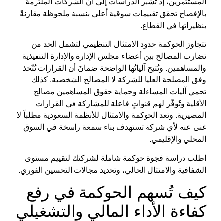
المستثمرين، إذ تُشير الدراسات إلى أن الشركات الملتزمة
بالإفصاح تحقق تقييمات سوقية أعلى بنسبة ملحوظة مقارنةً
بنظيراتها في القطاع.
تتجاوز
الحوكمة
حدود الامتثال التنظيمي لتشمل الحد من
تضارب المصالح بين أعضاء مجلس الإدارة والإدارة التنفيذية
والمساهمين. وتُتيح آلياتُها الواضحة ضمانَ أن القرارات تُتّخذ
وفق المصلحة العليا للشركة لا المصالح الشخصية. كذلك
تحمي
آليات المساءلة وحماية حقوق المساهمين
مصالح
الأقلية وتُوفّر لهم قنواتٍ فاعلة للمشاركة في القرارات
المصيرية. وتعد
الحوكمة والامتثال للأنظمة السعودية
مطلباً لا
غنى عنه لأي شركة تستهدف بناء سمعة راسخة في السوق
المحلي والإقليمي.
اطلب دراسة فجوة حوكمة شاملة لشركتك لتقييم مستوى
الشفافية والامتثال الحالي، وتحديد مجالات التحسين الفوري.
كيف تُسهم الحوكمة في رفع
كفاءة الأداء المالي والتشغيلي