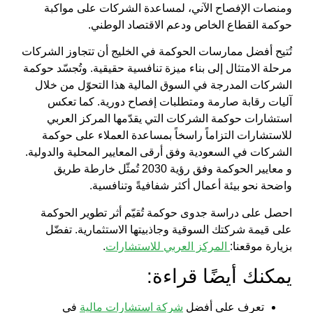
ومنصات الإفصاح الآني، لمساعدة الشركات على مواكبة
حوكمة القطاع الخاص ودعم الاقتصاد الوطني
.
تُتيح
أفضل ممارسات الحوكمة في الخليج
أن تتجاوز الشركات
مرحلة الامتثال إلى بناء ميزة تنافسية حقيقية. وتُجسّد
حوكمة
الشركات المدرجة في السوق المالية
هذا التحوّل من خلال
آليات رقابة صارمة ومتطلبات إفصاح دورية. كما تعكس
استشارات حوكمة الشركات
التي يقدّمها
المركز العربي
للاستشارات
التزاماً راسخاً بمساعدة العملاء على
حوكمة
الشركات في السعودية
وفق أرقى المعايير المحلية والدولية.
و
معايير الحوكمة وفق رؤية 2030
تُمثّل خارطة طريق
واضحة نحو بيئة أعمال أكثر شفافيةً وتنافسية.
احصل على دراسة جدوى حوكمة تُقيّم أثر تطوير الحوكمة
على قيمة شركتك السوقية وجاذبيتها الاستثمارية. تفضّل
بزيارة موقعنا:
المركز العربي للاستشارات
.
يمكنك أيضًا قراءة:
تعرف على أفضل
شركة استشارات مالية
في