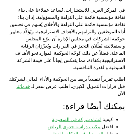
في
المركز العربي للاستشارات
، نُساعد عملاءنا على بناء
ثقافة مؤسسية قائمة على النزاهة والمسؤولية، إذ أن
بناء
ثقافة مؤسسية قائمة على النزاهة والأخلاق
يُسهم في تحسين
أداء الموظفين والتزامهم بالأهداف الاستراتيجية. ويُؤكّد
معايير
حوكمة الشركات في مجلس الإدارة
أن تنوّع المجلس
واستقلاليته يُقلّلان التحيز في القرارات ويُعزّزان الرقابة
الفاعلة. فضلاً عن ذلك، تُوجّه الحوكمة الموارد نحو الأهداف
الاستراتيجية بكفاءة، مما ينعكس إيجاباً على قيمة الشركة
السوقية والقدرة التنافسية.
اطلب تقريراً تنفيذياً يربط بين الحوكمة والأداء المالي لشركتك
قبل قرارات التمويل الكبرى.
اطلب عرض سعر لـ
خدماتنا
الآن.
يمكنك أيضًا قراءة:
كيفية
انشاء شركة في السعودية
افضل
مكتب دراسة جدوى الرياض
دليل
التسجيل في الزكاة والدخل