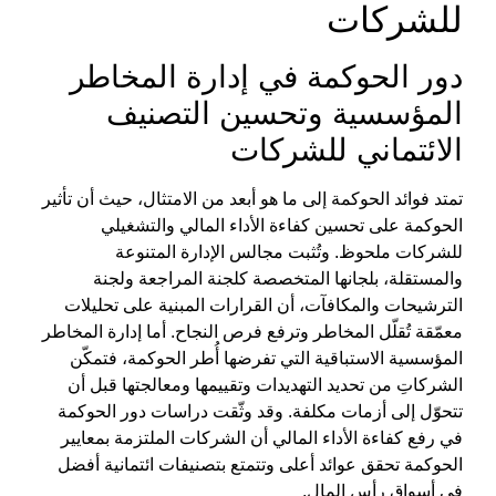
للشركات
دور الحوكمة في
إدارة المخاطر
المؤسسية
وتحسين التصنيف
الائتماني للشركات
تمتد فوائد
الحوكمة
إلى ما هو أبعد من الامتثال، حيث أن
تأثير
الحوكمة على تحسين كفاءة الأداء المالي والتشغيلي
للشركات
ملحوظ
. وتُثبت مجالس الإدارة المتنوعة
والمستقلة، بلجانها المتخصصة كلجنة المراجعة ولجنة
الترشيحات والمكافآت، أن القرارات المبنية على تحليلات
معمّقة تُقلّل المخاطر وترفع فرص النجاح. أما
إدارة المخاطر
المؤسسية
الاستباقية التي تفرضها أُطر الحوكمة، فتمكّن
الشركاتِ من تحديد التهديدات وتقييمها ومعالجتها قبل أن
تتحوّل إلى أزمات مكلفة. وقد وثّقت دراسات
دور الحوكمة
في رفع كفاءة الأداء المالي
أن الشركات الملتزمة بمعايير
الحوكمة تحقق عوائد أعلى وتتمتع بتصنيفات ائتمانية أفضل
في أسواق رأس المال.