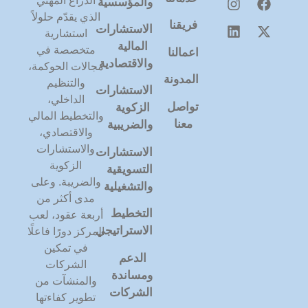
الذراع المهني
والمؤسسية
الذي يقدّم حلولاً
فريقنا
الاستشارات
استشارية
المالية
متخصصة في
اعمالنا
والاقتصادية
مجالات الحوكمة،
المدونة
والتنظيم
الاستشارات
الداخلي،
تواصل
الزكوية
والتخطيط المالي
معنا
والضريبية
والاقتصادي،
والاستشارات
ا
لاستشارات
الزكوية
التسويقية
والضريبة. وعلى
والتشغيلية
مدى أكثر من
التخطيط
أربعة عقود، لعب
الاستراتيجي
المركز دورًا فاعلًا
في تمكين
الدعم
الشركات
ومساندة
والمنشآت من
الشركات
تطوير كفاءتها