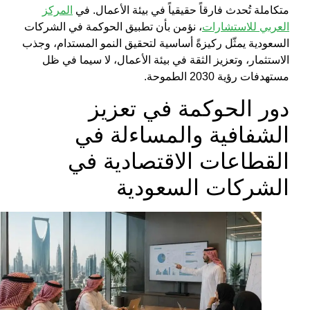
تواصل
متكاملة تُحدث فارقاً حقيقياً في بيئة الأعمال. في
المركز
معنا
العربي للاستشارات
، نؤمن بأن تطبيق
الحوكمة في الشركات
العربية
السعودية
يمثّل ركيزةً أساسية لتحقيق النمو المستدام، وجذب
الاستثمار، وتعزيز الثقة في بيئة الأعمال، لا سيما في ظل
مستهدفات رؤية 2030 الطموحة.
English
دور
الحوكمة
في
تعزيز
الشفافية والمساءلة في
X
القطاعات الاقتصادية
في
الشركات السعودية