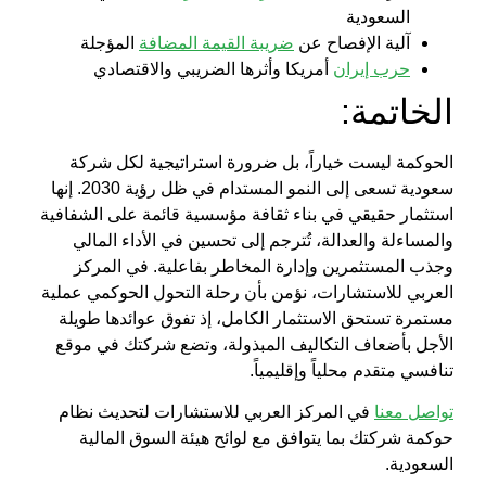
السعودية
آلية الإفصاح عن
ضريبة القيمة المضافة
المؤجلة
حرب إيران
أمريكا وأثرها الضريبي والاقتصادي
الخاتمة:
الحوكمة
ليست خياراً، بل ضرورة استراتيجية لكل شركة
سعودية تسعى إلى النمو المستدام في ظل رؤية 2030. إنها
استثمار حقيقي في بناء ثقافة مؤسسية قائمة على
الشفافية
والمساءلة
والعدالة، تُترجم إلى تحسين في الأداء المالي
وجذب المستثمرين وإدارة المخاطر بفاعلية. في
المركز
العربي للاستشارات
، نؤمن بأن رحلة التحول الحوكمي عملية
مستمرة تستحق الاستثمار الكامل، إذ تفوق عوائدها طويلة
الأجل بأضعاف التكاليف المبذولة، وتضع شركتك في موقع
تنافسي متقدم محلياً وإقليمياً.
تواصل معنا
في
المركز العربي للاستشارات
لتحديث نظام
حوكمة شركتك بما يتوافق مع لوائح هيئة السوق المالية
السعودية.