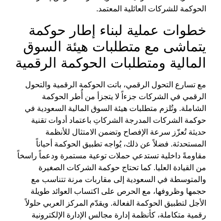
الحوكمة للشركات العائلية
المعتمد.
خطوات عملية لبناء إطار حوكمة
يتماشى مع متطلبات هيئة السوق
المالية ومتطلبات الحوكمة الرقمية
مع تسارع التحول الرقمي، باتت
الحوكمة الرقمية والتحول
الرقمي في الشركات
جزءاً لا يتجزأ من أُطر
الحوكمة
الشاملة. وتُلزم
متطلبات هيئة السوق المالية السعودية في
حوكمة الشركات المدرجة
الشركاتِ باعتماد أدوات تقنية
حديثة تُعزّز سرعة الإفصاح وتضمن الامتثال للأنظمة
المستحدثة. فضلاً عن ذلك، يُواجه تطبيق الحوكمة أحياناً
مقاومةً داخلية تستدعي حملات توعية مستمرة ودعماً راسخاً
من القيادة العليا. كما تحتاج
حوكمة الشركات الصغيرة
والمتوسطة في السعودية
إلى مقاربات مرنة تتناسب مع
حجمها وظروفها، مع الحرص على اكتساب
العوائد طويلة
الأجل لتطبيق الحوكمة الفعالة
. ويقدّم
المركز العربي
حلولاً
رقمية متكاملة، كأنظمة إدارة مجالس الإدارة الإلكترونية