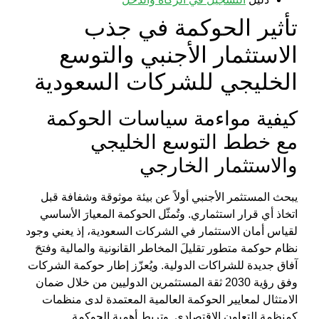
تأثير الحوكمة في
جذب
الاستثمار الأجنبي
والتوسع
الخليجي للشركات السعودية
كيفية مواءمة سياسات الحوكمة
مع خطط التوسع الخليجي
والاستثمار الخارجي
يبحث المستثمر الأجنبي أولاً عن بيئة موثوقة وشفافة قبل
اتخاذ أي قرار استثماري. وتُمثّل
الحوكمة
المعيارَ الأساسي
لقياس أمان الاستثمار في الشركات السعودية، إذ يعني وجود
نظام حوكمة متطور تقليلَ المخاطر القانونية والمالية وفتحَ
آفاق جديدة للشراكات الدولية. ويُعزّز
إطار حوكمة الشركات
وفق رؤية 2030
ثقة المستثمرين الدوليين من خلال ضمان
الامتثال لمعايير الحوكمة العالمية المعتمدة لدى منظمات
كمنظمة التعاون الاقتصادي. وتربط
أهمية الحوكمة